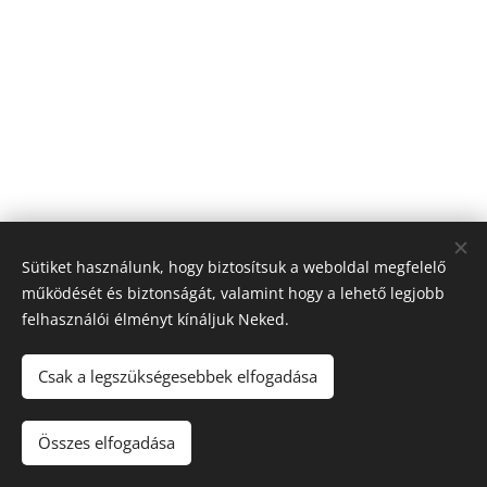
Sütiket használunk, hogy biztosítsuk a weboldal megfelelő
működését és biztonságát, valamint hogy a lehető legjobb
felhasználói élményt kínáljuk Neked.
Csak a legszükségesebbek elfogadása
© 2020 Csizmás Pál 2112 Versegyház, Etűd utca 18.
Összes elfogadása
Az oldalt a
Webnode
működteti
Sütik