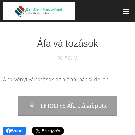
Áfa változások
2017.01.12
A törvényi változások az alábbi pár slide-on.
LETÖLTÉS Áfa ...ásai.pptx
Share