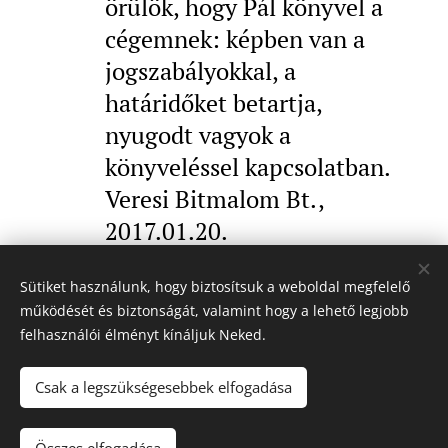
örülök, hogy Pál könyvel a
cégemnek: képben van a
jogszabályokkal, a
határidőket betartja,
nyugodt vagyok a
könyveléssel kapcsolatban.
Veresi Bitmalom Bt.,
2017.01.20.
Sütiket használunk, hogy biztosítsuk a weboldal megfelelő
működését és biztonságát, valamint hogy a lehető legjobb
felhasználói élményt kínáljuk Neked.
Csak a legszükségesebbek elfogadása
GYIK