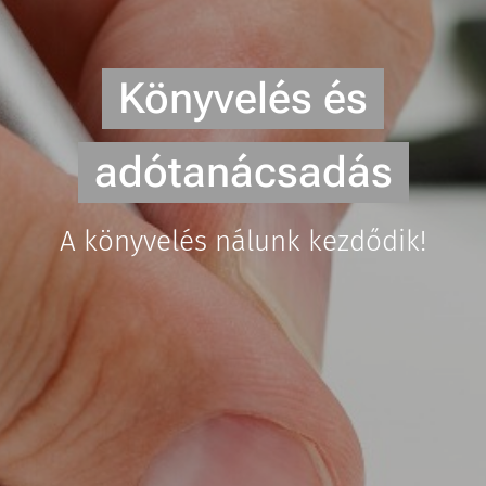
Könyvelés és
adótanácsadás
A könyvelés nálunk kezdődik!