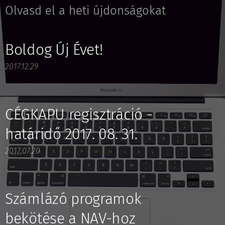
Olvasd el a heti újdonságokat
Boldog Új Évet!
2017.12.29
CÉGKAPU regisztráció -
határidő 2017. 08. 31.
2017.07.20
Számlázó programok
bekötése a NAV-hoz