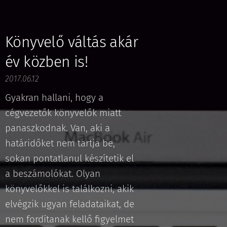
Könyvelő váltás akár
év közben is!
2017.06.12
Gyakran hallani, hogy a
cégvezetők könyvelők miatt
panaszkodnak. Van, aki a
határidőket nem tartja be,
sokan pontatlanul készítetik el
a beszámolókat. Olyan
könyvelőkkel is találkozni, akik
elvégzik ugyan feladataikat, de
nem fordítanak kellő figyelmet