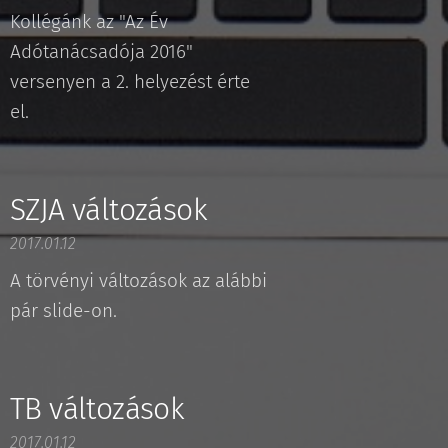
Kollégánk az "Az Év
Adótanácsadója 2016"
versenyen a 2. helyezést érte
el.
SZJA változások
2017.01.12
A törvényi változások az alábbi
pár slide-on.
TB változások
2017.01.12