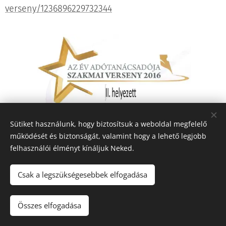
verseny/1236896229732344
Sütiket használunk, hogy biztosítsuk a weboldal megfelelő
Share
működését és biztonságát, valamint hogy a lehető legjobb
felhasználói élményt kínáljuk Neked.
Csak a legszükségesebbek elfogadása
© 2020 Csizmás Pál 2112 Versegyház, Etűd utca 18.
Összes elfogadása
Az oldalt a
Webnode
működteti
Sütik