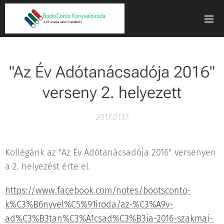
"Az Év Adótanácsadója 2016"
verseny 2. helyezett
2017.01.17
Kollégánk az "Az Év Adótanácsadója 2016" versenyen
a 2. helyezést érte el.
https://www.facebook.com/notes/bootsconto-
k%C3%B6nyvel%C5%91iroda/az-%C3%A9v-
ad%C3%B3tan%C3%A1csad%C3%B3ja-2016-szakmai-