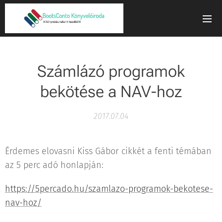
Számlázó programok
bekötése a NAV-hoz
2017.07.04
Érdemes elovasni Kiss Gábor cikkét a fenti témában
az 5 perc adó honlapján:
https://5percado.hu/szamlazo-programok-bekotese-
nav-hoz/