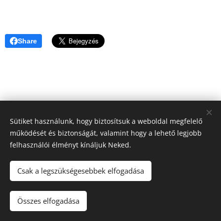
Share
Sütiket használunk, hogy biztosítsuk a weboldal megfelelő
működését és biztonságát, valamint hogy a lehető legjobb
felhasználói élményt kínáljuk Neked.
Csak a legszükségesebbek elfogadása
© 2020 Csizmás Pál 2112 Versegyház, Etűd utca 18.
Összes elfogadása
Az oldalt a
Webnode
működteti
Sütik